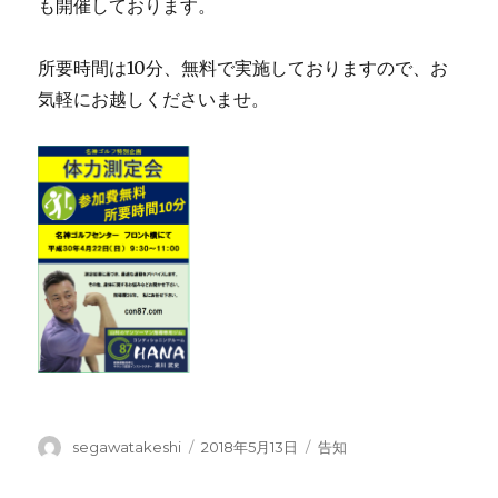
も開催しております。
所要時間は10分、無料で実施しておりますので、お
気軽にお越しくださいませ。
投
投
カ
segawatakeshi
2018年5月13日
告知
稿
稿
テ
者
日:
ゴ