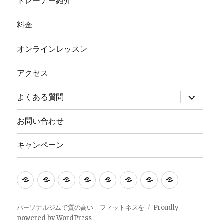
トレーナー紹介
料金
オンラインレッスン
アクセス
サ
よくある質問
ブ
メ
ニ
お問い合わせ
ュ
ー
を
キャンペーン
展
開
HOME
ト
料
オ
ア
よ
お
キ
レ
金
ン
ク
く
問
ャ
ー
ラ
セ
あ
い
ン
パーソナルジムで質の高い フィットネスを
Proudly
powered by WordPress
ナ
イ
ス
る
合
ペ