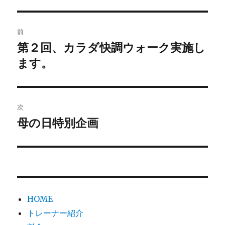
リ
ー
投
前
稿
第２回、カラダ快調ウォーク実施し
前
の
ます。
ナ
投
ビ
稿:
ゲ
次
母の日特別企画
次
ー
の
シ
投
稿:
ョ
ン
HOME
トレーナー紹介